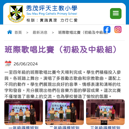
|
|
|
首頁
>
最新消息
>
班際歌唱比賽（初級及中級組）
班際歌唱比賽（初級及中級組）
26/06/2024
一至四年級的班際歌唱比賽今天順利完成。學生們積極投入參
與，各班踏上舞台，演唱了多首勵志歌曲和宗教歌曲，還配上
不同的動作。學生們展現出良好的音準、情感表達和清晰的吐
字和發音，充分展現出他們在音樂方面的學習成果。這次比賽
不僅增進了音樂上的交流，也為學校營造了愉悅的氛圍。
一年級得獎班別
二年級得獎班別
三年級得獎班別