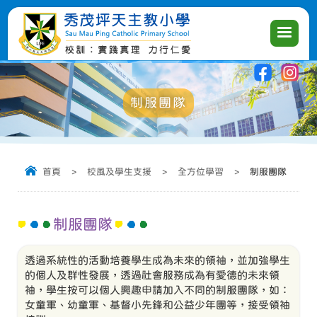
|
|
|
制服團隊
首頁
>
校風及學生支援
>
全方位學習
>
制服團隊
制服團隊
透過系統性的活動培養學生成為未來的領袖，並加強學生
的個人及群性發展，透過社會服務成為有愛德的未來領
袖，學生按可以個人興趣申請加入不同的制服團隊，如：
女童軍、幼童軍、基督小先鋒和公益少年團等，接受領袖