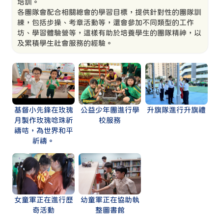
培訓。
各團隊會配合相關總會的學習目標，提供針對性的團隊訓
練，包括步操、考章活動等，還會參加不同類型的工作
坊、學習體驗營等，這樣有助於培養學生的團隊精神，以
及累積學生社會服務的經驗。
基督小先鋒在玫瑰
公益少年團進行學
升旗隊進行升旗禮
月製作玫瑰唸珠祈
校服務
禱咭，為世界和平
祈禱。
女童軍正在進行歷
幼童軍正在協助執
奇活動
整圖書館