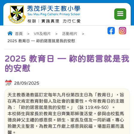
|
|
|
首頁
>
VR及相片
>
活動相片
>
2025 教育日 — 祢的諾言就是我的安慰
2025 教育日 — 祢的諾言就是我
的安慰
28/09/2025
天主教香港教區訂定每年九月份第四主日為「教育日」，旨
在再次肯定教育對個人及社會的重要性。今年教育日的主題
為：「祢的諾言就是我的安慰。」（詠 119:49-50）。
本校師生與家長於教育主日齊集耶穌復活堂，參與由校監馬
德良神父主禮的感恩祭。師生、家長及信友一同祈禱，專心
聆聽天主聖言，為教育工作獻上感恩與祝福，場面莊嚴而溫
馨。